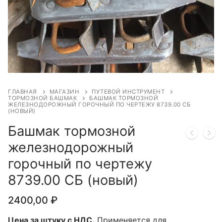
ГЛАВНАЯ
МАГАЗИН
ПУТЕВОЙ ИНСТРУМЕНТ
ТОРМОЗНОЙ БАШМАК
БАШМАК ТОРМОЗНОЙ
ЖЕЛЕЗНОДОРОЖНЫЙ ГОРОЧНЫЙ ПО ЧЕРТЕЖУ 8739.00 СБ
(НОВЫЙ)
Башмак тормозной
железнодорожный
горочный по чертежу
8739.00 СБ (новый)
2400,00
₽
Цена за штуку с НДС.
Применяется для