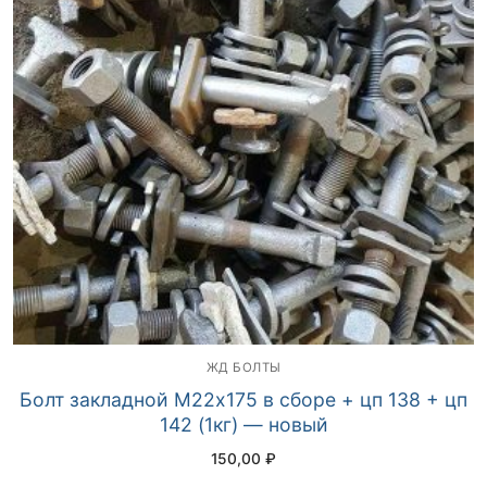
ЖД БОЛТЫ
Болт закладной М22х175 в сборе + цп 138 + цп
142 (1кг) — новый
150,00
₽