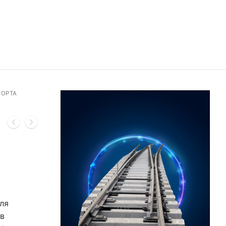
БОРТА
ля
в