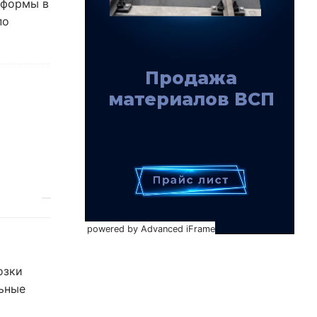
тформы в
по
powered by Advanced iFrame
озки
льные