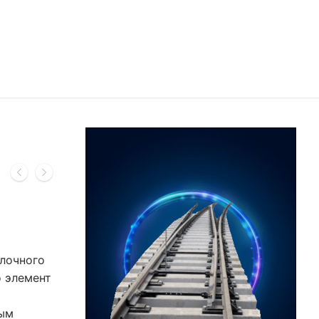
лочного
о элемент
ным