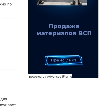
жно по
powered by Advanced iFrame
 для
печивает