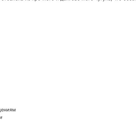
дениям
и