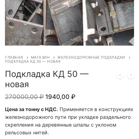
ГЛАВНАЯ
МАГАЗИН
ЖЕЛЕЗНОДОРОЖНЫЕ ПОДКЛАДКИ
ПОДКЛАДКА КД 50 — НОВАЯ
Подкладка КД 50 —
новая
Первоначальная
Текущая
270000,00
₽
1940,00
₽
цена
цена:
составляла
1940,00 ₽.
Цена за тонну с НДС.
Применяется в конструкциях
270000,00 ₽.
железнодорожного пути при укладке раздельного
скрепления на деревянные шпалы с уклоном
рельсовых нитей.