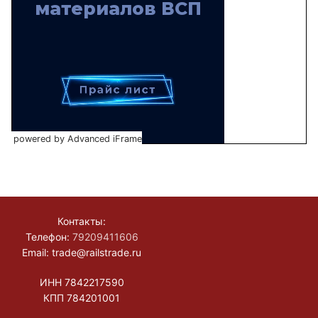
powered by Advanced iFrame
Контакты:
Телефон:
79209411606
Email: trade@railstrade.ru
ИНН 7842217590
КПП 784201001