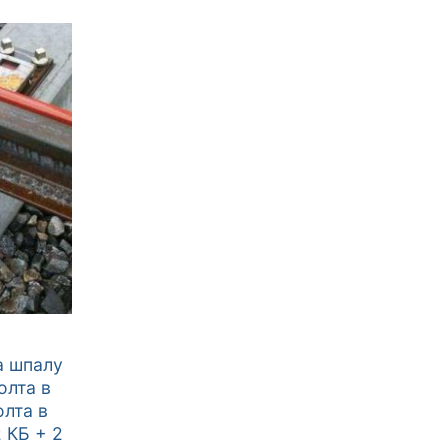
а шпалу
олта в
лта в
 КБ + 2