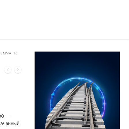
ЛЕММА ПК
90 —
наченный