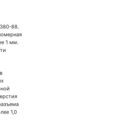
380-88.
номерная
е 1 мм.
сти
в
ях
вной
верстия
разъема
лее 1,0