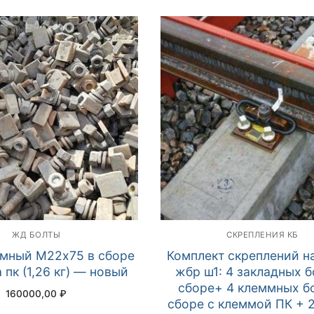
ЖД БОЛТЫ
CКРЕПЛЕНИЯ КБ
ммный М22х75 в сборе
Комплект скреплений н
 пк (1,26 кг) — новый
жбр ш1: 4 закладных б
сборе+ 4 клеммных бо
160000,00
₽
сборе с клеммой ПК + 2