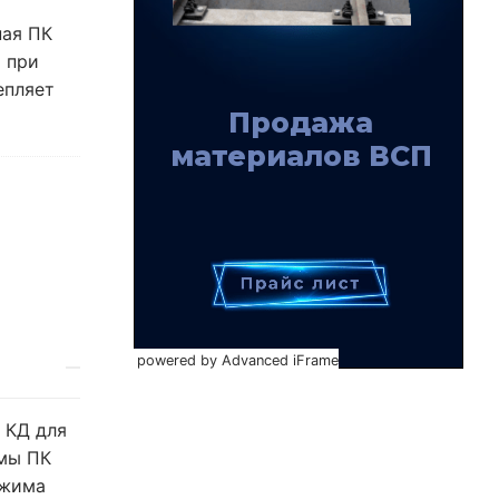
ная ПК
я при
епляет
powered by Advanced iFrame
 КД для
ммы ПК
ажима